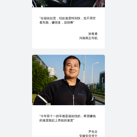
“在福佑拉货，结款速度特别快，也不用空
着车跑，赚得多，花得爽”
孙青勇
河南商丘司机
“今年双十一的车都是福佑找的，希望赚钱
的速度能赶上养娃的速度”
尹先文
安徽安庆货主