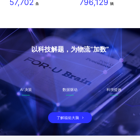
57,702
796,129
条
辆
以科技解题，为物流“加数”
AI 决策
数据驱动
科技提效
了解福佑大脑