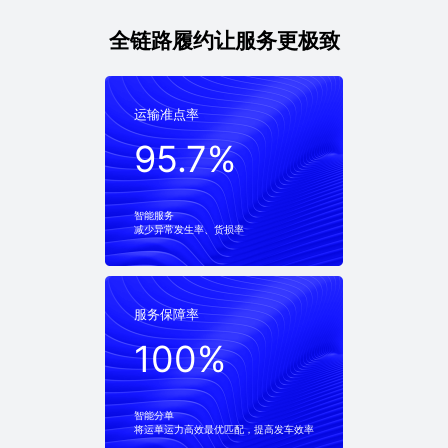
全链路履约让服务更极致
运输准点率
运输准点率
95.7%
95.7%
智能服务
减少异常发生率、货损率
服务保障率
服务保障率
100%
100%
智能分单
将运单运力高效最优匹配，提高发车效率