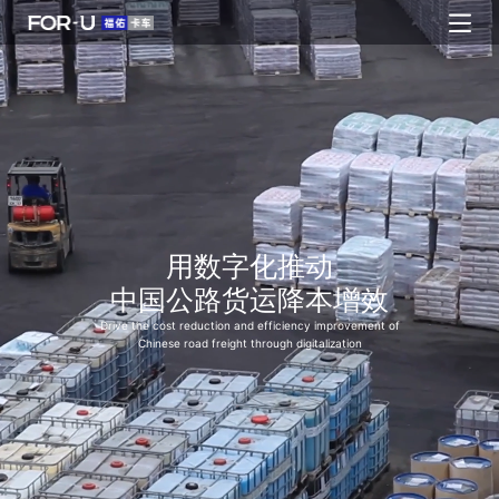
用数字化推动
中国公路货运降本增效
Drive the cost reduction and efficiency improvement of
Chinese road freight through digitalization