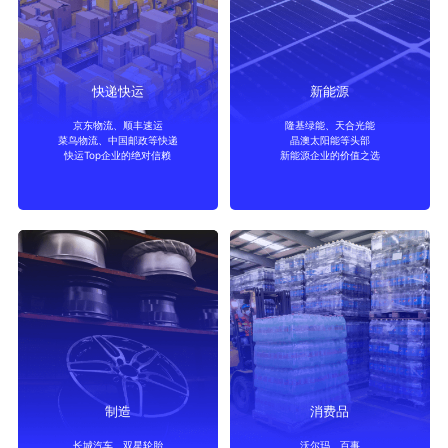
快递快运
新能源
京东物流、顺丰速运
隆基绿能、天合光能
菜鸟物流、中国邮政等快递
晶澳太阳能等头部
快递快运
新能源
快运Top企业的绝对信赖
新能源企业的价值之选
制造
消费品
长城汽车、双星轮胎
沃尔玛、百事