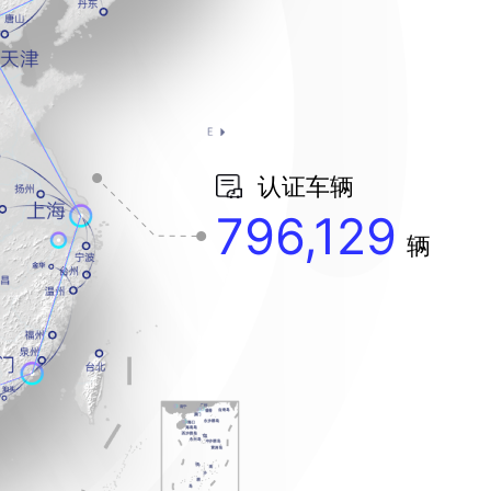
认证车辆
796,129
辆