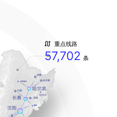
重点线路
57,702
条