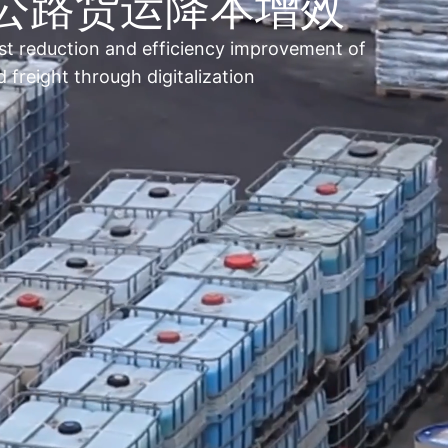
公路货运降本增效
st reduction and efficiency improvement of
 freight through digitalization