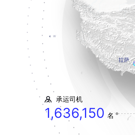
承运司机
1,636,150
名