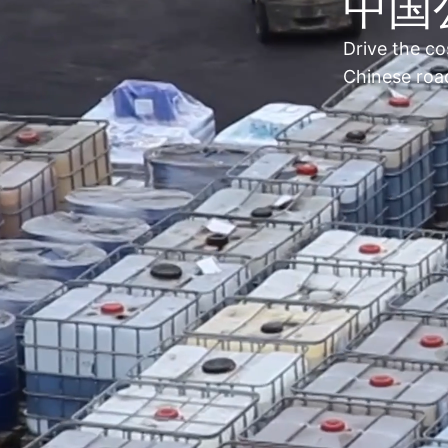
中国
Drive the co
Chinese road