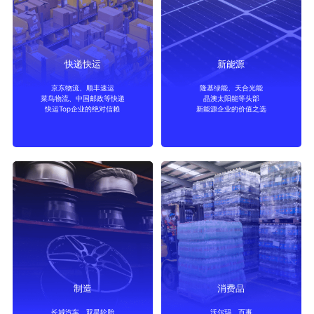
快递快运
新能源
京东物流、顺丰速运
隆基绿能、天合光能
菜鸟物流、中国邮政等快递
晶澳太阳能等头部
快递快运
新能源
快运Top企业的绝对信赖
新能源企业的价值之选
制造
消费品
长城汽车、双星轮胎
沃尔玛、百事