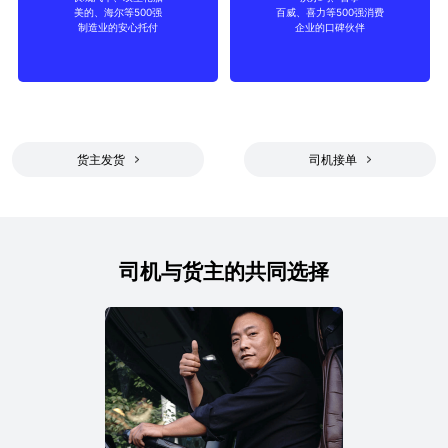
美的、海尔等500强
百威、喜力等500强消费
制造
消费品
制造业的安心托付
企业的口碑伙伴
货主发货
司机接单
司机与货主的共同选择