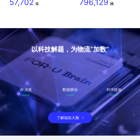
57,702
796,129
条
辆
以科技解题，为物流“加数”
AI 决策
数据驱动
科技提效
了解福佑大脑