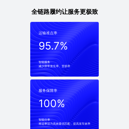
全链路履约让服务更极致
运输准点率
运输准点率
95.7%
95.7%
智能服务
减少异常发生率、货损率
服务保障率
服务保障率
100%
100%
智能分单
将运单运力高效最优匹配，提高发车效率