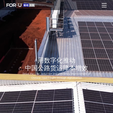
用数字化推动
中国公路货运降本增效
Drive the cost reduction and efficiency improvement of
Chinese road freight through digitalization