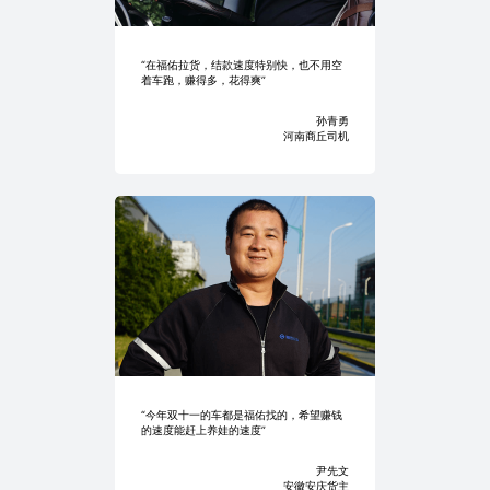
“在福佑拉货，结款速度特别快，也不用空
着车跑，赚得多，花得爽”
孙青勇
河南商丘司机
“今年双十一的车都是福佑找的，希望赚钱
的速度能赶上养娃的速度”
尹先文
安徽安庆货主