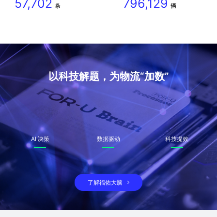
57,702
796,129
条
辆
以科技解题，为物流“加数”
AI 决策
数据驱动
科技提效
了解福佑大脑