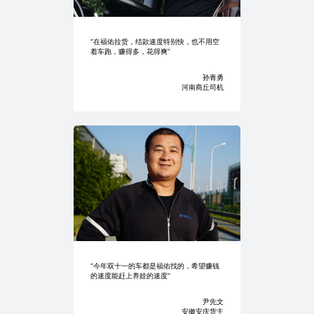
“在福佑拉货，结款速度特别快，也不用空
着车跑，赚得多，花得爽”
孙青勇
河南商丘司机
“今年双十一的车都是福佑找的，希望赚钱
的速度能赶上养娃的速度”
尹先文
安徽安庆货主