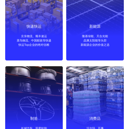
快递快运
新能源
京东物流、顺丰速运
隆基绿能、天合光能
菜鸟物流、中国邮政等快递
晶澳太阳能等头部
快递快运
新能源
快运Top企业的绝对信赖
新能源企业的价值之选
制造
消费品
长城汽车、双星轮胎
沃尔玛、百事