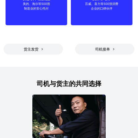
美的、海尔等500强
百威、喜力等500强消费
制造
消费品
制造业的安心托付
企业的口碑伙伴
货主发货
司机接单
司机与货主的共同选择