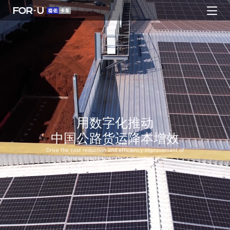
用数字化推动
中国公路货运降本增效
Drive the cost reduction and efficiency improvement of
Chinese road freight through digitalization