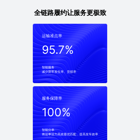
全链路履约让服务更极致
运输准点率
运输准点率
95.7%
95.7%
智能服务
减少异常发生率、货损率
服务保障率
服务保障率
100%
100%
智能分单
将运单运力高效最优匹配，提高发车效率