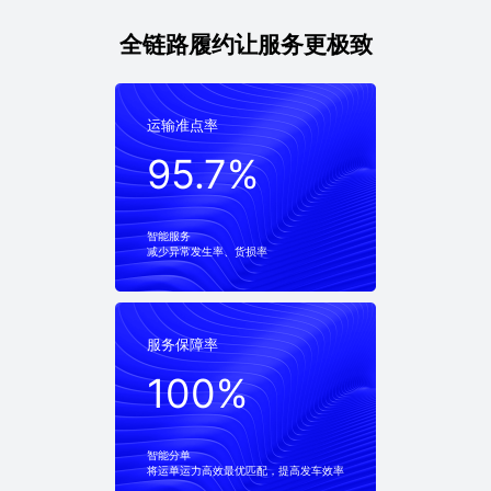
全链路履约让服务更极致
运输准点率
运输准点率
95.7%
95.7%
智能服务
减少异常发生率、货损率
服务保障率
服务保障率
100%
100%
智能分单
将运单运力高效最优匹配，提高发车效率