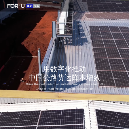
用数字化推动
中国公路货运降本增效
Drive the cost reduction and efficiency improvement of
Chinese road freight through digitalization