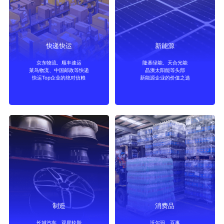
快递快运
新能源
京东物流、顺丰速运
隆基绿能、天合光能
菜鸟物流、中国邮政等快递
晶澳太阳能等头部
快递快运
新能源
快运Top企业的绝对信赖
新能源企业的价值之选
制造
消费品
长城汽车、双星轮胎
沃尔玛、百事