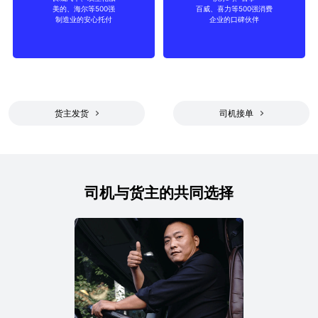
美的、海尔等500强
百威、喜力等500强消费
制造
消费品
制造业的安心托付
企业的口碑伙伴
货主发货
司机接单
司机与货主的共同选择