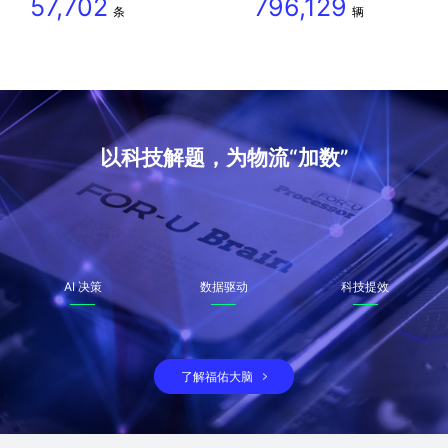
57,702
796,129
条
辆
以科技解题，为物流“加数”
AI 决策
数据驱动
科技提效
了解福佑大脑