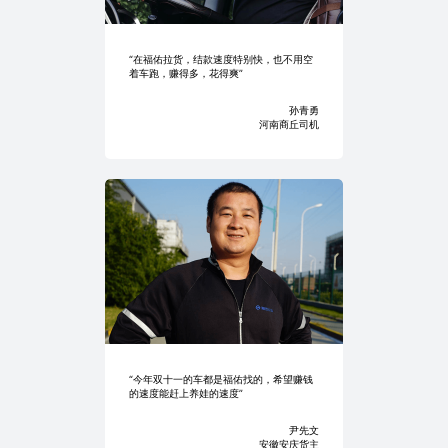
“在福佑拉货，结款速度特别快，也不用空
着车跑，赚得多，花得爽”
孙青勇
河南商丘司机
“今年双十一的车都是福佑找的，希望赚钱
的速度能赶上养娃的速度”
尹先文
安徽安庆货主